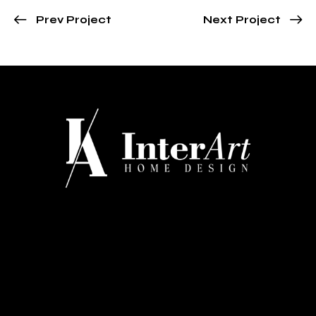
Prev Project
Next Project
CONTATTI
Via Regina Margherita 334 - Barletta
+39 0883 527660
info@interarthomedesign.it
MENU