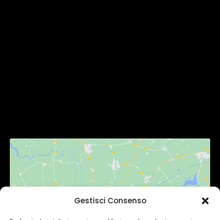
Homepage
Chi Siamo
Servizi
Gallery
Contatti
SEGUICI
Gestisci Consenso
Fai clic per accettare i cookie
marketing e abilitare questo contenuto