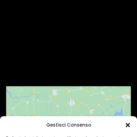
Homepage
Chi Siamo
Servizi
Gallery
Contatti
SEGUICI
Gestisci Consenso
Fai clic per accettare i cookie
marketing e abilitare questo contenuto