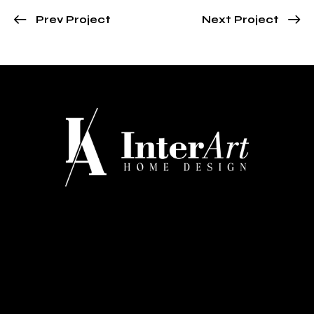
Prev Project
Next Project
CONTATTI
Via Regina Margherita 334 - Barletta
+39 0883 527660
info@interarthomedesign.it
MENU