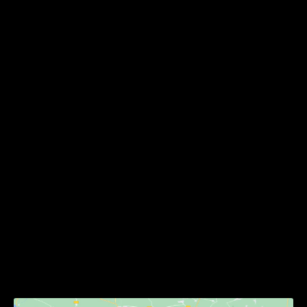
CONTATTI
Via Regina Margherita 334 - Barletta
+39 0883 527660
info@interarthomedesign.it
MENU
Homepage
Chi Siamo
Servizi
Gallery
Contatti
SEGUICI