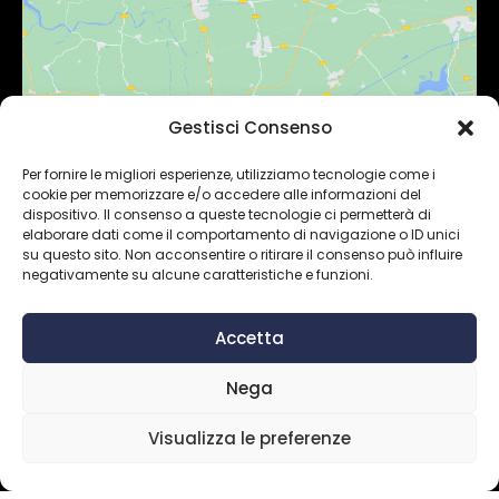
Gestisci Consenso
Fai clic per accettare i cookie
marketing e abilitare questo contenuto
Per fornire le migliori esperienze, utilizziamo tecnologie come i
cookie per memorizzare e/o accedere alle informazioni del
dispositivo. Il consenso a queste tecnologie ci permetterà di
elaborare dati come il comportamento di navigazione o ID unici
su questo sito. Non acconsentire o ritirare il consenso può influire
negativamente su alcune caratteristiche e funzioni.
Accetta
Nega
Copyright 2024 ©
Inter Art Home Design di
Visualizza le preferenze
Napolitano Ruggiero
– P. IVA 08153950723. Designed
with love by
NO MORE STUDIO.