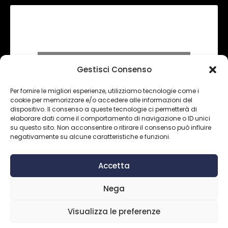
Fai clic per accettare i cookie
Gestisci Consenso
marketing e abilitare questo contenuto
Per fornire le migliori esperienze, utilizziamo tecnologie come i
cookie per memorizzare e/o accedere alle informazioni del
dispositivo. Il consenso a queste tecnologie ci permetterà di
elaborare dati come il comportamento di navigazione o ID unici
su questo sito. Non acconsentire o ritirare il consenso può influire
negativamente su alcune caratteristiche e funzioni.
Accetta
Copyright 2024 ©
Inter Art Home Design di
Nega
Napolitano Ruggiero
– P. IVA 08153950723. Designed
with love by
NO MORE STUDIO.
Visualizza le preferenze