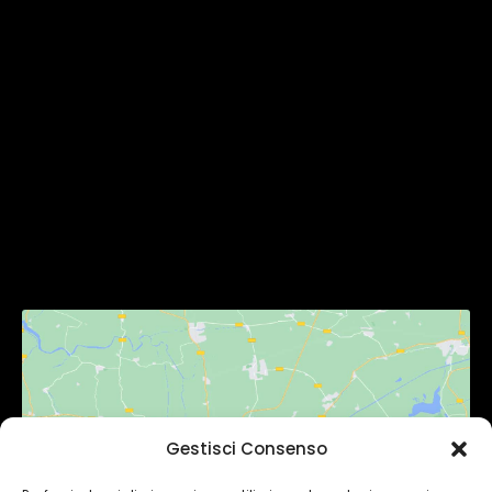
Homepage
Chi Siamo
Servizi
Gallery
Contatti
SEGUICI
Gestisci Consenso
Fai clic per accettare i cookie
marketing e abilitare questo contenuto