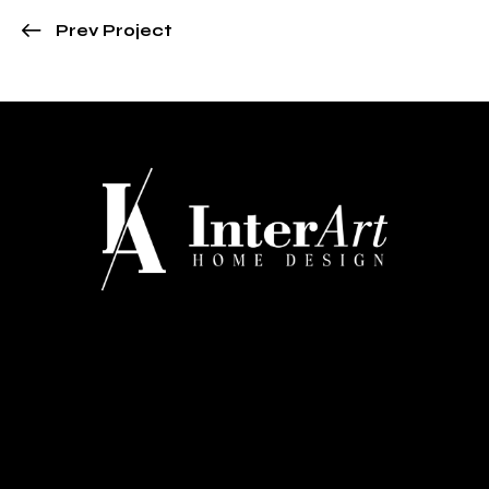
Prev Project
CONTATTI
Via Regina Margherita 334 - Barletta
+39 0883 527660
info@interarthomedesign.it
MENU