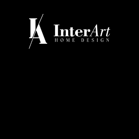
CONTATTI
Via Regina Margherita 334 - Barletta
+39 0883 527660
info@interarthomedesign.it
MENU
Homepage
Chi Siamo
Servizi
Gallery